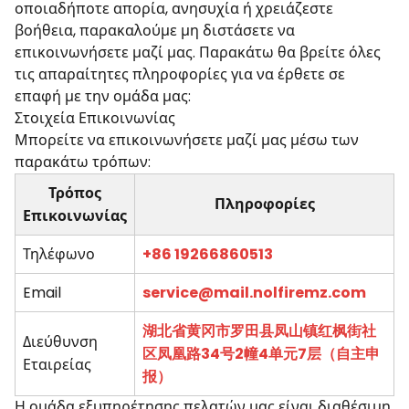
οποιαδήποτε απορία, ανησυχία ή χρειάζεστε
βοήθεια, παρακαλούμε μη διστάσετε να
επικοινωνήσετε μαζί μας. Παρακάτω θα βρείτε όλες
τις απαραίτητες πληροφορίες για να έρθετε σε
επαφή με την ομάδα μας:
Στοιχεία Επικοινωνίας
Μπορείτε να επικοινωνήσετε μαζί μας μέσω των
παρακάτω τρόπων:
Τρόπος
Πληροφορίες
Επικοινωνίας
Τηλέφωνο
+86 19266860513
Email
service@mail.nolfiremz.com
湖北省黄冈市罗田县凤山镇红枫街社
Διεύθυνση
区凤凰路34号2幢4单元7层（自主申
Εταιρείας
报）
Η ομάδα εξυπηρέτησης πελατών μας είναι διαθέσιμη