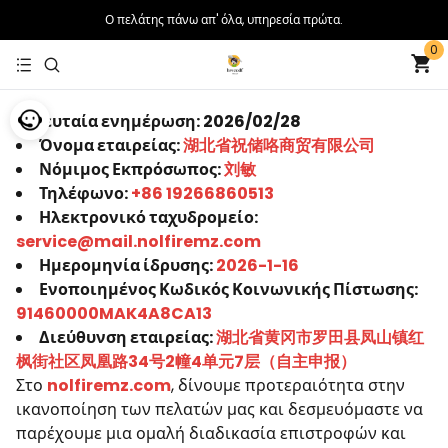
Ο πελάτης πάνω απ' όλα, υπηρεσία πρώτα.
0
Τελευταία ενημέρωση: 2026/02/28
Όνομα εταιρείας:
湖北省祝储咯商贸有限公司
Νόμιμος Εκπρόσωπος:
刘敏
Τηλέφωνο:
+86 19266860513
Ηλεκτρονικό ταχυδρομείο:
service@mail.nolfiremz.com
Ημερομηνία ίδρυσης:
2026-1-16
Ενοποιημένος Κωδικός Κοινωνικής Πίστωσης:
91460000MAK4A8CA13
Διεύθυνση εταιρείας:
湖北省黄冈市罗田县凤山镇红
枫街社区凤凰路34号2幢4单元7层（自主申报）
Στο
nolfiremz.com
, δίνουμε προτεραιότητα στην
ικανοποίηση των πελατών μας και δεσμευόμαστε να
παρέχουμε μια ομαλή διαδικασία επιστροφών και